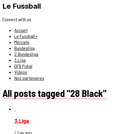
Le Fussball
Connect with us
Accueil
Le Fussball +
Mercato
Bundesliga
2.Bundesliga
3.Liga
DFB Pokal
Vidéos
Nos partenaires
All posts tagged "28 Black"
3.Liga
/ 1 an ago