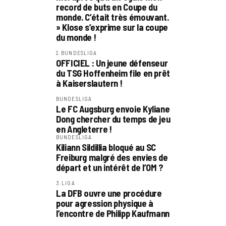
record de buts en Coupe du
monde. C’était très émouvant.
» Klose s’exprime sur la coupe
du monde !
2.BUNDESLIGA
OFFICIEL : Un jeune défenseur
du TSG Hoffenheim file en prêt
à Kaiserslautern !
BUNDESLIGA
Le FC Augsburg envoie Kyliane
Dong chercher du temps de jeu
en Angleterre !
BUNDESLIGA
Kiliann Sildillia bloqué au SC
Freiburg malgré des envies de
départ et un intérêt de l’OM ?
3.LIGA
La DFB ouvre une procédure
pour agression physique à
l’encontre de Philipp Kaufmann