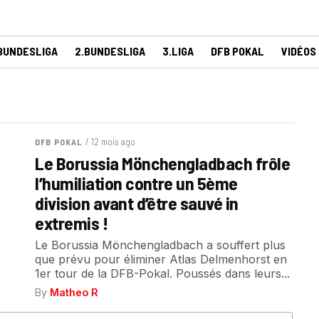
BUNDESLIGA
2.BUNDESLIGA
3.LIGA
DFB POKAL
VIDÉOS
/ 12 mois ago
DFB POKAL
Le Borussia Mönchengladbach frôle
l’humiliation contre un 5ème
division avant d’être sauvé in
extremis !
Le Borussia Mönchengladbach a souffert plus
que prévu pour éliminer Atlas Delmenhorst en
1er tour de la DFB-Pokal. Poussés dans leurs...
By
Matheo R