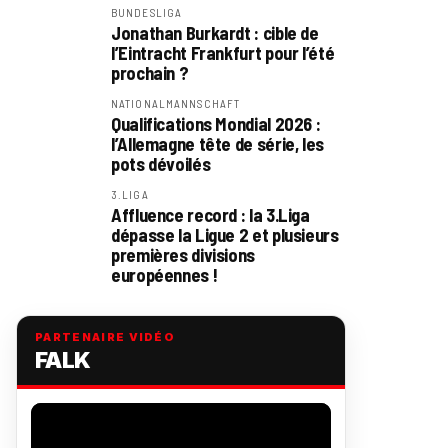
BUNDESLIGA
Jonathan Burkardt : cible de
l’Eintracht Frankfurt pour l’été
prochain ?
NATIONALMANNSCHAFT
Qualifications Mondial 2026 :
l’Allemagne tête de série, les
pots dévoilés
3.LIGA
Affluence record : la 3.Liga
dépasse la Ligue 2 et plusieurs
premières divisions
européennes !
PARTENAIRE VIDÉO
FALK