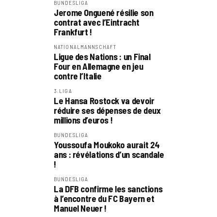
BUNDESLIGA
Jerome Onguené résilie son
contrat avec l’Eintracht
Frankfurt !
NATIONALMANNSCHAFT
Ligue des Nations : un Final
Four en Allemagne en jeu
contre l’Italie
3.LIGA
Le Hansa Rostock va devoir
réduire ses dépenses de deux
millions d’euros !
BUNDESLIGA
Youssoufa Moukoko aurait 24
ans : révélations d’un scandale
!
BUNDESLIGA
La DFB confirme les sanctions
à l’encontre du FC Bayern et
Manuel Neuer !