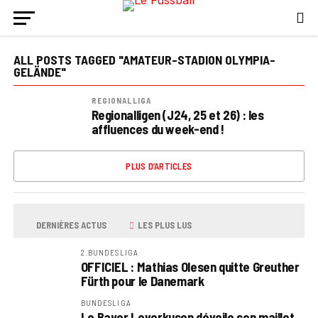
ALL POSTS TAGGED "AMATEUR-STADION OLYMPIA-
GELÄNDE"
REGIONALLIGA
Regionalligen (J24, 25 et 26) : les
affluences du week-end !
PLUS D’ARTICLES
DERNIÈRES ACTUS
LES PLUS LUS
2.BUNDESLIGA
OFFICIEL : Mathias Olesen quitte Greuther
Fürth pour le Danemark
BUNDESLIGA
Le Bayer Leverkusen dévoile son maillot