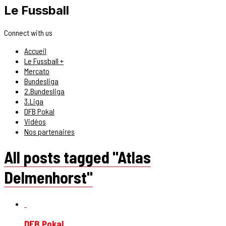
Le Fussball
Connect with us
Accueil
Le Fussball +
Mercato
Bundesliga
2.Bundesliga
3.Liga
DFB Pokal
Vidéos
Nos partenaires
All posts tagged "Atlas
Delmenhorst"
DFB Pokal