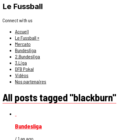
Le Fussball
Connect with us
Accueil
Le Fussball +
Mercato
Bundesliga
2.Bundesliga
3.Liga
DFB Pokal
Vidéos
Nos partenaires
All posts tagged "blackburn"
Bundesliga
/ 1 an ago