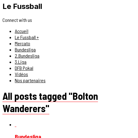
Le Fussball
Connect with us
Accueil
Le Fussball +
Mercato
Bundesliga
2.Bundesliga
3.Liga
DFB Pokal
Vidéos
Nos partenaires
All posts tagged "Bolton
Wanderers"
Bundesliga