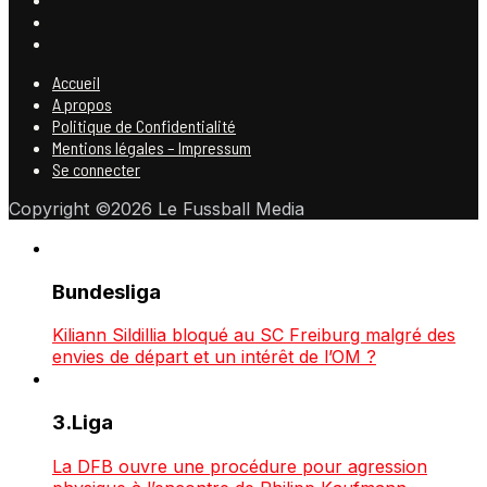
Accueil
A propos
Politique de Confidentialité
Mentions légales – Impressum
Se connecter
Copyright ©2026 Le Fussball Media
Bundesliga
Kiliann Sildillia bloqué au SC Freiburg malgré des
envies de départ et un intérêt de l’OM ?
3.Liga
La DFB ouvre une procédure pour agression