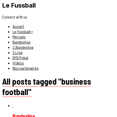
Le Fussball
Connect with us
Accueil
Le Fussball +
Mercato
Bundesliga
2.Bundesliga
3.Liga
DFB Pokal
Vidéos
Nos partenaires
All posts tagged "business
football"
Bundesliga