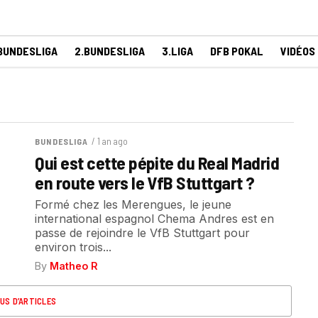
BUNDESLIGA
2.BUNDESLIGA
3.LIGA
DFB POKAL
VIDÉOS
/ 1 an ago
BUNDESLIGA
Qui est cette pépite du Real Madrid
en route vers le VfB Stuttgart ?
Formé chez les Merengues, le jeune
international espagnol Chema Andres est en
passe de rejoindre le VfB Stuttgart pour
environ trois...
By
Matheo R
US D’ARTICLES