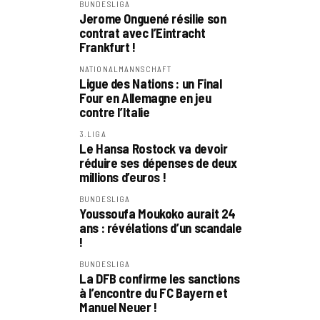
BUNDESLIGA
Jerome Onguené résilie son
contrat avec l’Eintracht
Frankfurt !
NATIONALMANNSCHAFT
Ligue des Nations : un Final
Four en Allemagne en jeu
contre l’Italie
3.LIGA
Le Hansa Rostock va devoir
réduire ses dépenses de deux
millions d’euros !
BUNDESLIGA
Youssoufa Moukoko aurait 24
ans : révélations d’un scandale
!
BUNDESLIGA
La DFB confirme les sanctions
à l’encontre du FC Bayern et
Manuel Neuer !