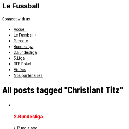
Le Fussball
Connect with us
Accueil
Le Fussball +
Mercato
Bundesliga
2.Bundesliga
3.Liga
DFB Pokal
Vidéos
Nos partenaires
All posts tagged "Christiant Titz"
2.Bundesliga
/ 12 mois ago