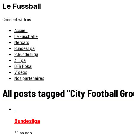
Le Fussball
Connect with us
Accueil
Le Fussball +
Mercato
Bundesliga
2.Bundesliga
3.Liga
DFB Pokal
Vidéos
Nos partenaires
All posts tagged "City Football Gr
Bundesliga
/ 1 an ago