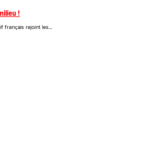
ilieu !
rançais rejoint les...