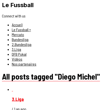
Le Fussball
Connect with us
Accueil
Le Fussball +
Mercato
Bundesliga
2.Bundesliga
3.Liga
DFB Pokal
Vidéos
Nos partenaires
All posts tagged "Diego Michel"
3.Liga
/ 1 an ago