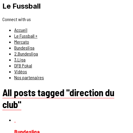
Le Fussball
Connect with us
Accueil
Le Fussball +
Mercato
Bundesliga
2.Bundesliga
3.Liga
DFB Pokal
Vidéos
Nos partenaires
All posts tagged "direction du
club"
Bundesliga