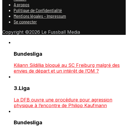
A propos
Politique de Confidentialité
Mentions légales – Impressum
Se connecter
Copyright ©2026 Le Fussball Media
Bundesliga
Kiliann Sildillia bloqué au SC Freiburg malgré des
envies de départ et un intérêt de l’OM ?
3.Liga
La DFB ouvre une procédure pour agression
physique à l’encontre de Philipp Kaufmann
Bundesliga