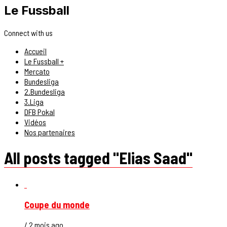
Le Fussball
Connect with us
Accueil
Le Fussball +
Mercato
Bundesliga
2.Bundesliga
3.Liga
DFB Pokal
Vidéos
Nos partenaires
All posts tagged "Elias Saad"
Coupe du monde
/ 2 mois ago