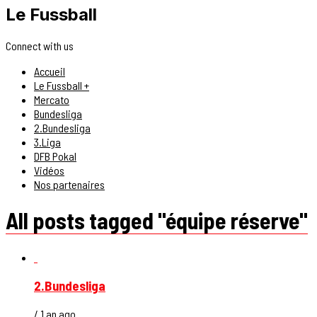
Le Fussball
Connect with us
Accueil
Le Fussball +
Mercato
Bundesliga
2.Bundesliga
3.Liga
DFB Pokal
Vidéos
Nos partenaires
All posts tagged "équipe réserve"
2.Bundesliga
/ 1 an ago