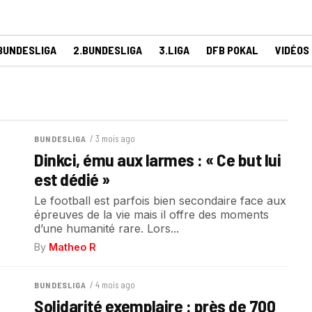
BUNDESLIGA
2.BUNDESLIGA
3.LIGA
DFB POKAL
VIDÉOS
/ 3 mois ago
BUNDESLIGA
Dinkci, ému aux larmes : « Ce but lui
est dédié »
Le football est parfois bien secondaire face aux
épreuves de la vie mais il offre des moments
d’une humanité rare. Lors...
By
Matheo R
/ 4 mois ago
BUNDESLIGA
Solidarité exemplaire : près de 700