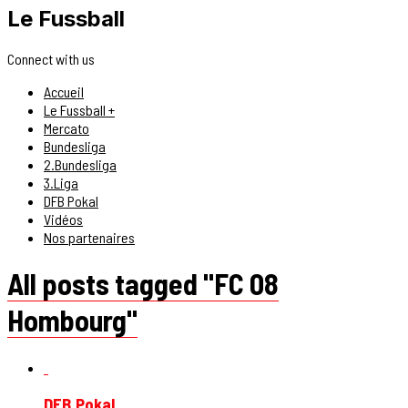
Le Fussball
Connect with us
Accueil
Le Fussball +
Mercato
Bundesliga
2.Bundesliga
3.Liga
DFB Pokal
Vidéos
Nos partenaires
All posts tagged "FC 08
Hombourg"
DFB Pokal