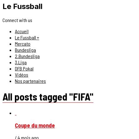
Le Fussball
Connect with us
Accueil
Le Fussball +
Mercato
Bundesliga
2.Bundesliga
3.Liga
DFB Pokal
Vidéos
Nos partenaires
All posts tagged "FIFA"
Coupe du monde
/ 4 mois ago