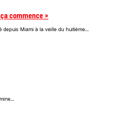
ue ça commence »
epuis Miami à la veille du huitième...
ine...