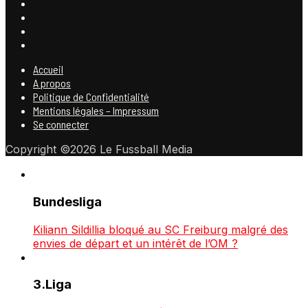
Accueil
A propos
Politique de Confidentialité
Mentions légales – Impressum
Se connecter
Copyright ©2026 Le Fussball Media
Bundesliga
Kiliann Sildillia bloqué au SC Freiburg malgré des
envies de départ et un intérêt de l’OM ?
3.Liga