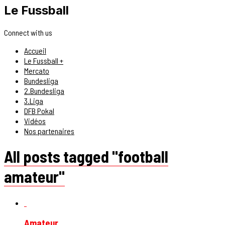
Le Fussball
Connect with us
Accueil
Le Fussball +
Mercato
Bundesliga
2.Bundesliga
3.Liga
DFB Pokal
Vidéos
Nos partenaires
All posts tagged "football
amateur"
Amateur