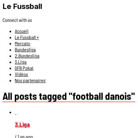
Le Fussball
Connect with us
Accueil
Le Fussball +
Mercato
Bundesliga
2.Bundesliga
3.Liga
DFB Pokal
Vidéos
Nos partenaires
All posts tagged "football danois"
3.Liga
/ 1 an ago