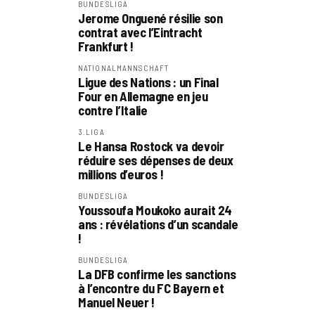
BUNDESLIGA
Jerome Onguené résilie son
contrat avec l’Eintracht
Frankfurt !
NATIONALMANNSCHAFT
Ligue des Nations : un Final
Four en Allemagne en jeu
contre l’Italie
3.LIGA
Le Hansa Rostock va devoir
réduire ses dépenses de deux
millions d’euros !
BUNDESLIGA
Youssoufa Moukoko aurait 24
ans : révélations d’un scandale
!
BUNDESLIGA
La DFB confirme les sanctions
à l’encontre du FC Bayern et
Manuel Neuer !