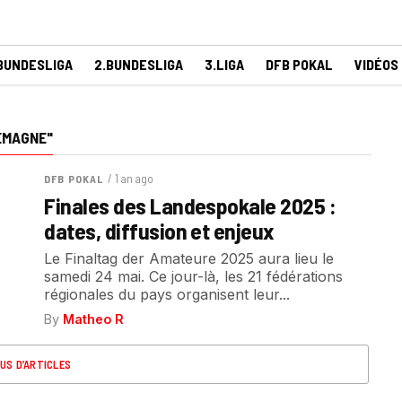
BUNDESLIGA
2.BUNDESLIGA
3.LIGA
DFB POKAL
VIDÉOS
EMAGNE"
/ 1 an ago
DFB POKAL
Finales des Landespokale 2025 :
dates, diffusion et enjeux
Le Finaltag der Amateure 2025 aura lieu le
samedi 24 mai. Ce jour-là, les 21 fédérations
régionales du pays organisent leur...
By
Matheo R
US D’ARTICLES