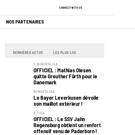
CONNECT WITH US
NOS PARTENAIRES
DERNIÈRES ACTUS
LES PLUS LUS
2.BUNDESLIGA
OFFICIEL : Mathias Olesen
quitte Greuther Fürth pour le
Danemark
BUNDESLIGA
Le Bayer Leverkusen dévoile
son maillot extérieur !
3.LIGA
OFFICIEL : Le SSV Jahn
Regensburg obtient un renfort
offensif venu de Paderborn !