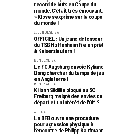
record de buts en Coupe du
monde. C’était très émouvant.
» Klose s’exprime sur la coupe
du monde !
2.BUNDESLIGA
OFFICIEL : Un jeune défenseur
du TSG Hoffenheim file en prêt
à Kaiserslautern !
BUNDESLIGA
Le FC Augsburg envoie Kyliane
Dong chercher du temps de jeu
en Angleterre !
BUNDESLIGA
Kiliann Sildillia bloqué au SC
Freiburg malgré des envies de
départ et un intérêt de l’OM ?
3.LIGA
La DFB ouvre une procédure
pour agression physique à
l’encontre de Philipp Kaufmann