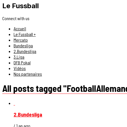
Le Fussball
Connect with us
Accueil
Le Fussball +
Mercato
Bundesliga
2.Bundesliga
3.Liga
DFB Pokal
Vidéos
Nos partenaires
All posts tagged "FootballAlleman
2.Bundesliga
/ 1 an ago