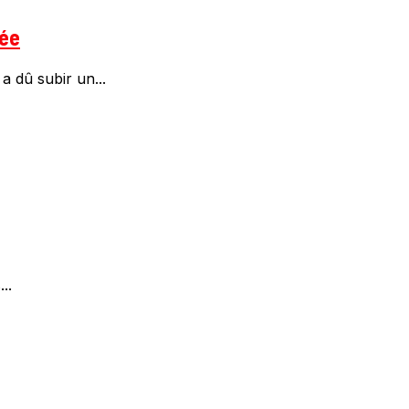
née
a dû subir un...
..