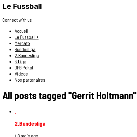
Le Fussball
Connect with us
Accueil
Le Fussball +
Mercato
Bundesliga
2.Bundesliga
3.Liga
DFB Pokal
Vidéos
Nos partenaires
All posts tagged "Gerrit Holtmann"
2.Bundesliga
/ 8 mois ago