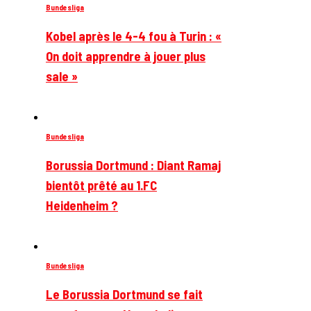
Bundesliga
Kobel après le 4-4 fou à Turin : «
On doit apprendre à jouer plus
sale »
Bundesliga
Borussia Dortmund : Diant Ramaj
bientôt prêté au 1.FC
Heidenheim ?
Bundesliga
Le Borussia Dortmund se fait