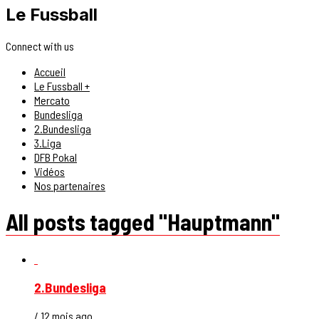
Le Fussball
Connect with us
Accueil
Le Fussball +
Mercato
Bundesliga
2.Bundesliga
3.Liga
DFB Pokal
Vidéos
Nos partenaires
All posts tagged "Hauptmann"
2.Bundesliga
/ 12 mois ago