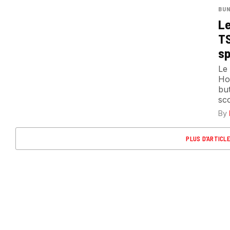
BUN
Le
TS
sp
Le
Hof
bu
sco
By
PLUS D’ARTICL