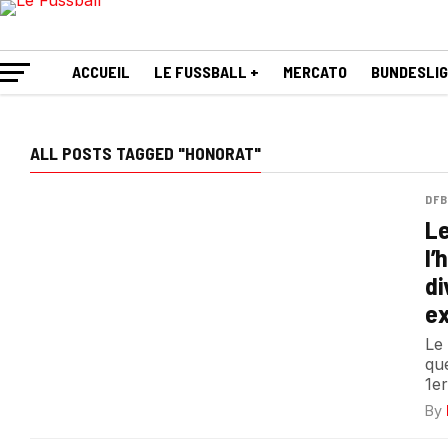
ACCUEIL
LE FUSSBALL +
MERCATO
BUNDESLI
ALL POSTS TAGGED "HONORAT"
DFB
Le
l’
di
ex
Le
qu
1e
By