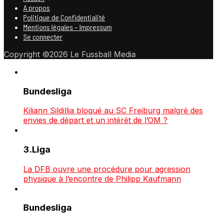
A propos
Politique de Confidentialité
Mentions légales – Impressum
Se connecter
Copyright ©2026 Le Fussball Media
Bundesliga
Kiliann Sildillia bloqué au SC Freiburg malgré des
envies de départ et un intérêt de l’OM ?
3.Liga
La DFB ouvre une procédure pour agression
physique à l’encontre de Philipp Kaufmann
Bundesliga