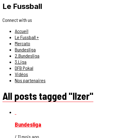
Le Fussball
Connect with us
Accueil
Le Fussball +
Mercato
Bundesliga
2.Bundesliga
3.Liga
DFB Pokal
Vidéos
Nos partenaires
All posts tagged "Ilzer"
Bundesliga
/ 11 mois ago