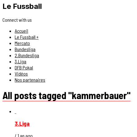
Le Fussball
Connect with us
Accueil
Le Fussball +
Mercato
Bundesliga
2.Bundesliga
3.Liga
DFB Pokal
Vidéos
Nos partenaires
All posts tagged "kammerbauer"
3.Liga
/ 1 an ago