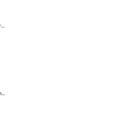
..
...