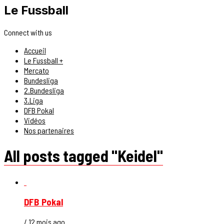
Le Fussball
Connect with us
Accueil
Le Fussball +
Mercato
Bundesliga
2.Bundesliga
3.Liga
DFB Pokal
Vidéos
Nos partenaires
All posts tagged "Keidel"
DFB Pokal
/ 12 mois ago