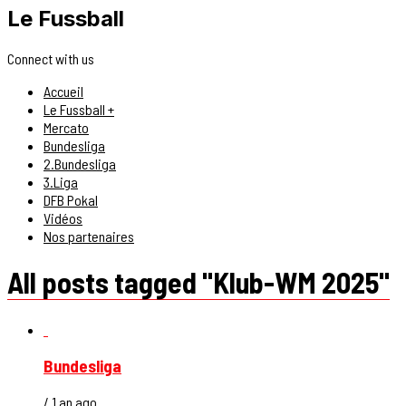
Le Fussball
Connect with us
Accueil
Le Fussball +
Mercato
Bundesliga
2.Bundesliga
3.Liga
DFB Pokal
Vidéos
Nos partenaires
All posts tagged "Klub-WM 2025"
Bundesliga
/ 1 an ago