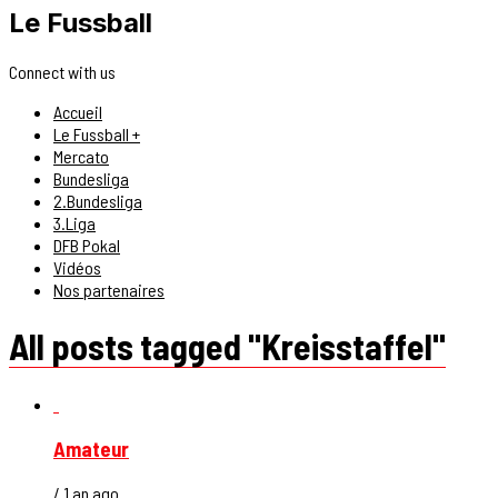
Le Fussball
Connect with us
Accueil
Le Fussball +
Mercato
Bundesliga
2.Bundesliga
3.Liga
DFB Pokal
Vidéos
Nos partenaires
All posts tagged "Kreisstaffel"
Amateur
/ 1 an ago