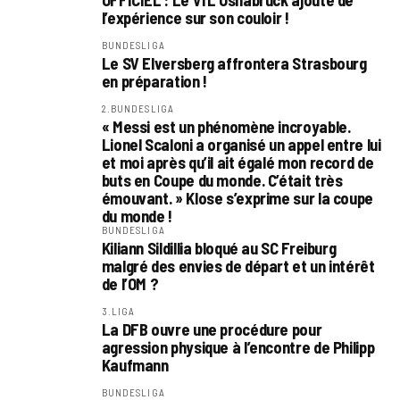
OFFICIEL : Le VfL Osnabrück ajoute de
l’expérience sur son couloir !
BUNDESLIGA
Le SV Elversberg affrontera Strasbourg
en préparation !
2.BUNDESLIGA
« Messi est un phénomène incroyable.
Lionel Scaloni a organisé un appel entre lui
et moi après qu’il ait égalé mon record de
buts en Coupe du monde. C’était très
émouvant. » Klose s’exprime sur la coupe
du monde !
BUNDESLIGA
Kiliann Sildillia bloqué au SC Freiburg
malgré des envies de départ et un intérêt
de l’OM ?
3.LIGA
La DFB ouvre une procédure pour
agression physique à l’encontre de Philipp
Kaufmann
BUNDESLIGA