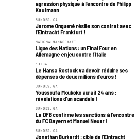
agression physique à l’encontre de Philipp
Kaufmann
BUNDESLIGA
Jerome Onguené résilie son contrat avec
l’Eintracht Frankfurt !
NATIONALMANNSCHAFT
Ligue des Nations : un Final Four en
Allemagne en jeu contre l’Italie
3.LIGA
Le Hansa Rostock va devoir réduire ses
dépenses de deux millions d’euros !
BUNDESLIGA
Youssoufa Moukoko aurait 24 ans :
révélations d’un scandale !
BUNDESLIGA
La DFB confirme les sanctions à l’encontre
du FC Bayern et Manuel Neuer !
BUNDESLIGA
Jonathan Burkardt : cible de l’Eintracht