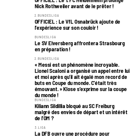
OFFICIEL : Le 1. FC Heidenheim prolonge
Nick Rothweiler avant de le prêter !
2.BUNDESLIGA
OFFICIEL : Le VfL Osnabrück ajoute de
l’expérience sur son couloir !
BUNDESLIGA
Le SV Elversberg affrontera Strasbourg
en préparation !
2.BUNDESLIGA
« Messi est un phénomène incroyable.
Lionel Scaloni a organisé un appel entre lui
et moi après qu’il ait égalé mon record de
buts en Coupe du monde. C’était très
émouvant. » Klose s’exprime sur la coupe
du monde !
BUNDESLIGA
Kiliann Sildillia bloqué au SC Freiburg
malgré des envies de départ et un intérêt
de l’OM ?
3.LIGA
La DFB ouvre une procédure pour