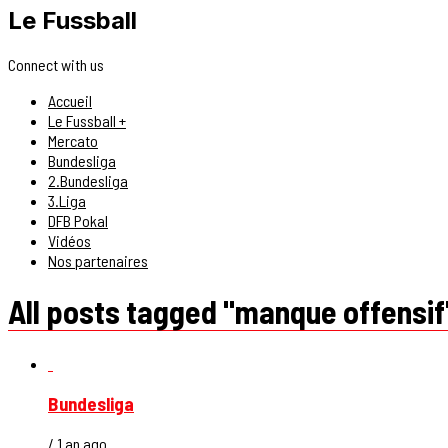
Le Fussball
Connect with us
Accueil
Le Fussball +
Mercato
Bundesliga
2.Bundesliga
3.Liga
DFB Pokal
Vidéos
Nos partenaires
All posts tagged "manque offensif
Bundesliga
/ 1 an ago