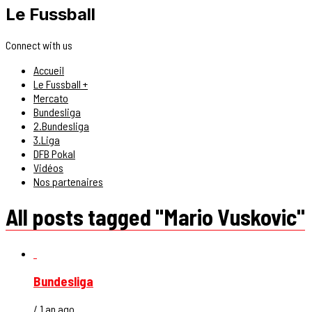
Le Fussball
Connect with us
Accueil
Le Fussball +
Mercato
Bundesliga
2.Bundesliga
3.Liga
DFB Pokal
Vidéos
Nos partenaires
All posts tagged "Mario Vuskovic"
Bundesliga
/ 1 an ago