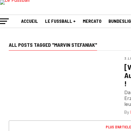
ACCUEIL
LE FUSSBALL +
MERCATO
BUNDESLI
ALL POSTS TAGGED "MARVIN STEFANIAK"
3.L
[V
Au
!
Da
Er
leu
By
PLUS D’ARTICL