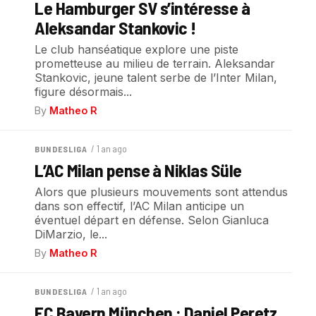
Le Hamburger SV s’intéresse à
Aleksandar Stankovic !
Le club hanséatique explore une piste
prometteuse au milieu de terrain. Aleksandar
Stankovic, jeune talent serbe de l’Inter Milan,
figure désormais...
By
Matheo R
/ 1 an ago
BUNDESLIGA
L’AC Milan pense à Niklas Süle
Alors que plusieurs mouvements sont attendus
dans son effectif, l’AC Milan anticipe un
éventuel départ en défense. Selon Gianluca
DiMarzio, le...
By
Matheo R
/ 1 an ago
BUNDESLIGA
FC Bayern München : Daniel Peretz