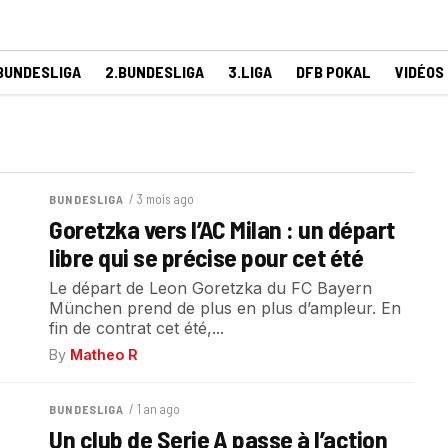
BUNDESLIGA
2.BUNDESLIGA
3.LIGA
DFB POKAL
VIDÉOS
/ 3 mois ago
BUNDESLIGA
Goretzka vers l’AC Milan : un départ
libre qui se précise pour cet été
Le départ de Leon Goretzka du FC Bayern
München prend de plus en plus d’ampleur. En
fin de contrat cet été,...
By
Matheo R
/ 1 an ago
BUNDESLIGA
Un club de Serie A passe à l’action