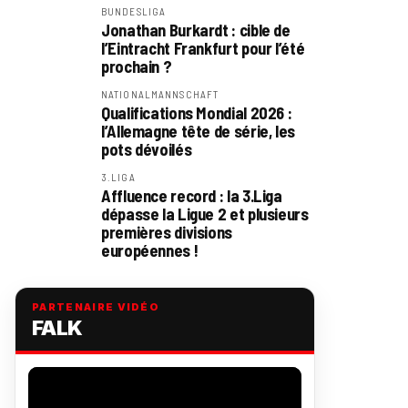
BUNDESLIGA
Jonathan Burkardt : cible de
l’Eintracht Frankfurt pour l’été
prochain ?
NATIONALMANNSCHAFT
Qualifications Mondial 2026 :
l’Allemagne tête de série, les
pots dévoilés
3.LIGA
Affluence record : la 3.Liga
dépasse la Ligue 2 et plusieurs
premières divisions
européennes !
PARTENAIRE VIDÉO
FALK