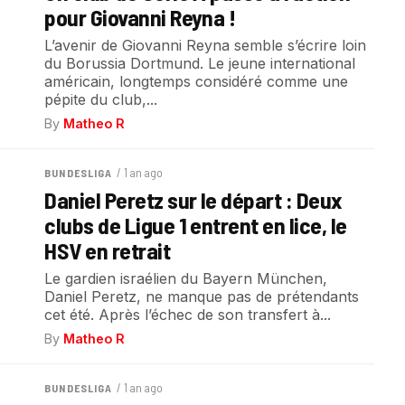
pour Giovanni Reyna !
L’avenir de Giovanni Reyna semble s’écrire loin
du Borussia Dortmund. Le jeune international
américain, longtemps considéré comme une
pépite du club,...
By
Matheo R
/ 1 an ago
BUNDESLIGA
Daniel Peretz sur le départ : Deux
clubs de Ligue 1 entrent en lice, le
HSV en retrait
Le gardien israélien du Bayern München,
Daniel Peretz, ne manque pas de prétendants
cet été. Après l’échec de son transfert à...
By
Matheo R
/ 1 an ago
BUNDESLIGA