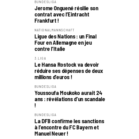
BUNDESLIGA
Jerome Onguené résilie son
contrat avec l’Eintracht
Frankfurt !
NATIONALMANNSCHAFT
Ligue des Nations : un Final
Four en Allemagne en jeu
contre l’Italie
3.LIGA
Le Hansa Rostock va devoir
réduire ses dépenses de deux
millions d’euros !
BUNDESLIGA
Youssoufa Moukoko aurait 24
ans : révélations d’un scandale
!
BUNDESLIGA
La DFB confirme les sanctions
à l’encontre du FC Bayern et
Manuel Neuer !