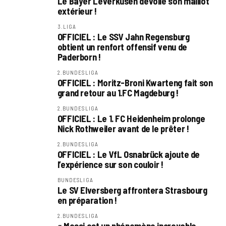
Le Bayer Leverkusen dévoile son maillot
extérieur !
3.LIGA
OFFICIEL : Le SSV Jahn Regensburg
obtient un renfort offensif venu de
Paderborn !
2.BUNDESLIGA
OFFICIEL : Moritz-Broni Kwarteng fait son
grand retour au 1.FC Magdeburg !
2.BUNDESLIGA
OFFICIEL : Le 1. FC Heidenheim prolonge
Nick Rothweiler avant de le prêter !
2.BUNDESLIGA
OFFICIEL : Le VfL Osnabrück ajoute de
l’expérience sur son couloir !
BUNDESLIGA
Le SV Elversberg affrontera Strasbourg
en préparation !
2.BUNDESLIGA