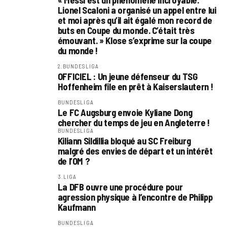
« Messi est un phénomène incroyable.
Lionel Scaloni a organisé un appel entre lui
et moi après qu’il ait égalé mon record de
buts en Coupe du monde. C’était très
émouvant. » Klose s’exprime sur la coupe
du monde !
2.BUNDESLIGA
OFFICIEL : Un jeune défenseur du TSG
Hoffenheim file en prêt à Kaiserslautern !
BUNDESLIGA
Le FC Augsburg envoie Kyliane Dong
chercher du temps de jeu en Angleterre !
BUNDESLIGA
Kiliann Sildillia bloqué au SC Freiburg
malgré des envies de départ et un intérêt
de l’OM ?
3.LIGA
La DFB ouvre une procédure pour
agression physique à l’encontre de Philipp
Kaufmann
BUNDESLIGA