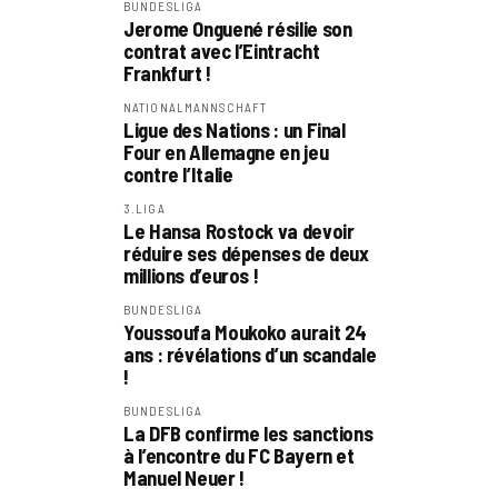
BUNDESLIGA
Jerome Onguené résilie son
contrat avec l’Eintracht
Frankfurt !
NATIONALMANNSCHAFT
Ligue des Nations : un Final
Four en Allemagne en jeu
contre l’Italie
3.LIGA
Le Hansa Rostock va devoir
réduire ses dépenses de deux
millions d’euros !
BUNDESLIGA
Youssoufa Moukoko aurait 24
ans : révélations d’un scandale
!
BUNDESLIGA
La DFB confirme les sanctions
à l’encontre du FC Bayern et
Manuel Neuer !