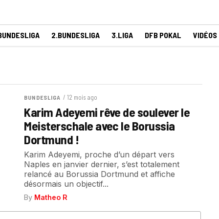
BUNDESLIGA
2.BUNDESLIGA
3.LIGA
DFB POKAL
VIDÉOS
/ 12 mois ago
BUNDESLIGA
Karim Adeyemi rêve de soulever le
Meisterschale avec le Borussia
Dortmund !
Karim Adeyemi, proche d’un départ vers
Naples en janvier dernier, s’est totalement
relancé au Borussia Dortmund et affiche
désormais un objectif...
By
Matheo R