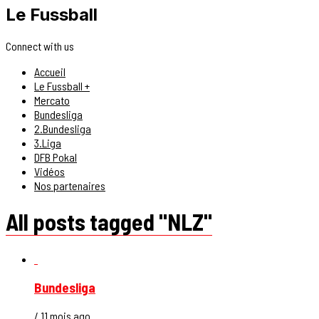
Le Fussball
Connect with us
Accueil
Le Fussball +
Mercato
Bundesliga
2.Bundesliga
3.Liga
DFB Pokal
Vidéos
Nos partenaires
All posts tagged "NLZ"
Bundesliga
/ 11 mois ago