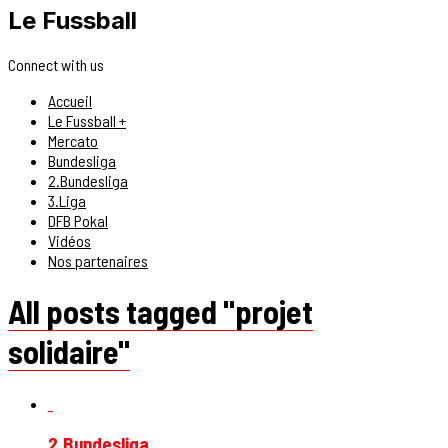
Le Fussball
Connect with us
Accueil
Le Fussball +
Mercato
Bundesliga
2.Bundesliga
3.Liga
DFB Pokal
Vidéos
Nos partenaires
All posts tagged "projet
solidaire"
2.Bundesliga