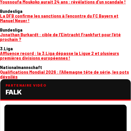
Youssoufa Moukoko aurait 24 ans : révélations d’un scandale !
Bundesliga
La DFB confirme les sanctions à l’encontre du FC Bayern et
Manuel Neuer !
Bundesliga
Jonathan Burkardt : cible de l’Eintracht Frankfurt pour l’été
prochain ?
3.Liga
Affluence record : la 3.Liga dépasse la Ligue 2 et plusieurs
premières divisions européennes !
Nationalmannschaft
Qualifications Mondial 2026 : l’Allemagne tête de série, les pots
dévoilés
PARTENAIRE VIDÉO
FALK