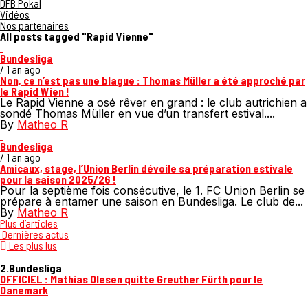
DFB Pokal
Vidéos
Nos partenaires
All posts tagged "Rapid Vienne"
Bundesliga
/ 1 an ago
Non, ce n’est pas une blague : Thomas Müller a été approché par
le Rapid Wien !
Le Rapid Vienne a osé rêver en grand : le club autrichien a
sondé Thomas Müller en vue d’un transfert estival....
By
Matheo R
Bundesliga
/ 1 an ago
Amicaux, stage, l’Union Berlin dévoile sa préparation estivale
pour la saison 2025/26 !
Pour la septième fois consécutive, le 1. FC Union Berlin se
prépare à entamer une saison en Bundesliga. Le club de...
By
Matheo R
Plus d’articles
Dernières actus
Les plus lus
2.Bundesliga
OFFICIEL : Mathias Olesen quitte Greuther Fürth pour le
Danemark