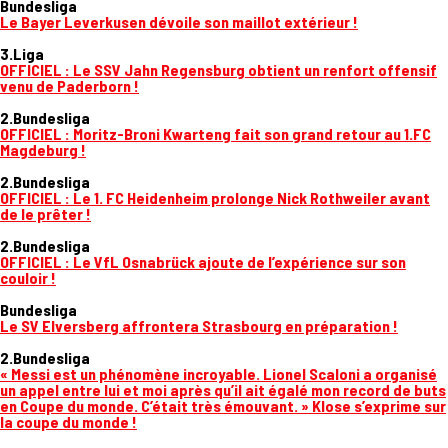
Bundesliga
Le Bayer Leverkusen dévoile son maillot extérieur !
3.Liga
OFFICIEL : Le SSV Jahn Regensburg obtient un renfort offensif
venu de Paderborn !
2.Bundesliga
OFFICIEL : Moritz-Broni Kwarteng fait son grand retour au 1.FC
Magdeburg !
2.Bundesliga
OFFICIEL : Le 1. FC Heidenheim prolonge Nick Rothweiler avant
de le prêter !
2.Bundesliga
OFFICIEL : Le VfL Osnabrück ajoute de l’expérience sur son
couloir !
Bundesliga
Le SV Elversberg affrontera Strasbourg en préparation !
2.Bundesliga
« Messi est un phénomène incroyable. Lionel Scaloni a organisé
un appel entre lui et moi après qu’il ait égalé mon record de buts
en Coupe du monde. C’était très émouvant. » Klose s’exprime sur
la coupe du monde !