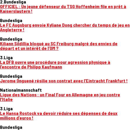
2.Bundesliga
OFFICIEL : Un jeune défenseur du TSG Hoffenheim file en prêt à
Kaiserslautern !
Bundesliga
Le FC Augsburg envoie Kyliane Dong chercher du temps de jeu en
Angleterre !
Bundesliga
Kiliann Sildillia bloqué au SC Freiburg malgré des envies de
départ et un intérêt de l’OM ?
3.Liga
La DFB ouvre une procédure pour agression physique à
l’encontre de Philipp Kaufmann
Bundesliga
Jerome Onguené résilie son contrat avec l’Eintracht Frankfurt !
Nationalmannschaft
Ligue des Nations : un Final Four en Allemagne en jeu contre
l’Italie
3.Liga
Le Hansa Rostock va devoir réduire ses dépenses de deux
millions d’euros !
Bundesliga