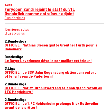
3.Liga
Ferydoon Zandi rejoint le staff du VfL
Osnabrück comme entraîneur adjoint
Plus d’articles
Dernières actus
Les plus lus
2.Bundesliga
OFFICIEL : Mathias Olesen quitte Greuther Fürth pour le
Danemark
Bundesliga
Le Bayer Leverkusen dévoile son maillot extérieur !
3.Liga
OFFICIEL : Le SSV Jahn Regensburg obtient un renfort
offensif venu de Paderborn !
2.Bundesliga
OFFICIEL : Moritz-Broni Kwarteng fait son grand retour au
1.FC Magdeburg !
2.Bundesliga
OFFICIEL : Le 1. FC Heidenheim prolonge Nick Rothweiler
avant de le prêter !