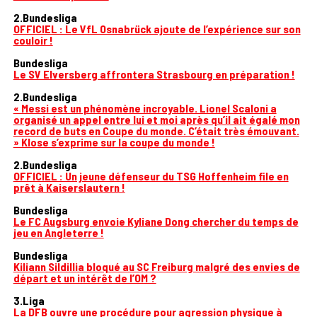
2.Bundesliga
OFFICIEL : Le VfL Osnabrück ajoute de l’expérience sur son
couloir !
Bundesliga
Le SV Elversberg affrontera Strasbourg en préparation !
2.Bundesliga
« Messi est un phénomène incroyable. Lionel Scaloni a
organisé un appel entre lui et moi après qu’il ait égalé mon
record de buts en Coupe du monde. C’était très émouvant.
» Klose s’exprime sur la coupe du monde !
2.Bundesliga
OFFICIEL : Un jeune défenseur du TSG Hoffenheim file en
prêt à Kaiserslautern !
Bundesliga
Le FC Augsburg envoie Kyliane Dong chercher du temps de
jeu en Angleterre !
Bundesliga
Kiliann Sildillia bloqué au SC Freiburg malgré des envies de
départ et un intérêt de l’OM ?
3.Liga
La DFB ouvre une procédure pour agression physique à