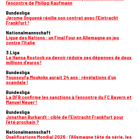
l’encontre de Philipp Kaufmann
Bundesliga
Jerome Onguené résilie son contrat avec l’Eintracht
Frankfurt !
Nationalmannschaft
Ligue des Nations : un Final Four en Allemagne en jeu
contre l’Italie
3.Liga
Le Hansa Rostock va devoir réduire ses dépenses de deux
millions d’euros !
Bundesliga
Youssoufa Moukoko aurait 24 ans : révélations d’un
scandale !
Bundesliga
La DFB confirme les sanctions à l’encontre du FC Bayern et
Manuel Neuer !
Bundesliga
Jonathan Burkardt : cible de l’Eintracht Frankfurt pour
l’été prochain ?
Nationalmannschaft
Qualifications Mondial 2026 : l’Allemagne tête de série, les