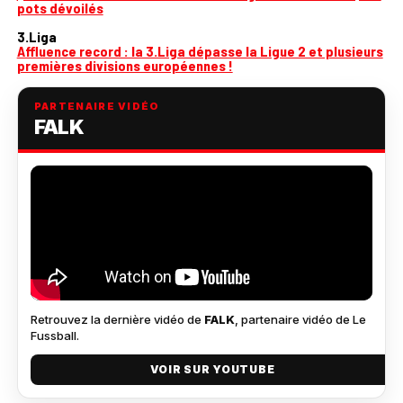
pots dévoilés
3.Liga
Affluence record : la 3.Liga dépasse la Ligue 2 et plusieurs
premières divisions européennes !
PARTENAIRE VIDÉO
FALK
Retrouvez la dernière vidéo de
FALK
, partenaire vidéo de Le
Fussball.
VOIR SUR YOUTUBE