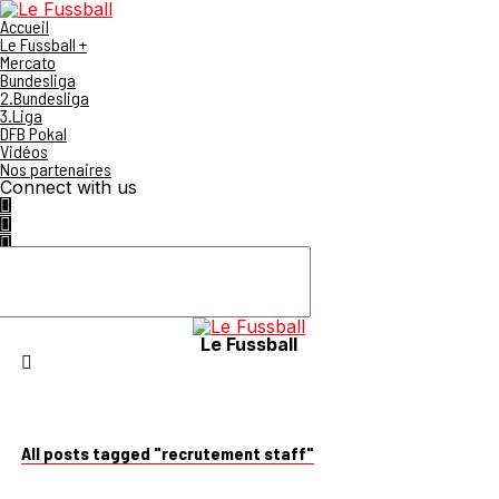
Accueil
Le Fussball +
Mercato
Bundesliga
2.Bundesliga
3.Liga
DFB Pokal
Vidéos
Nos partenaires
Connect with us
Le Fussball
All posts tagged "recrutement staff"