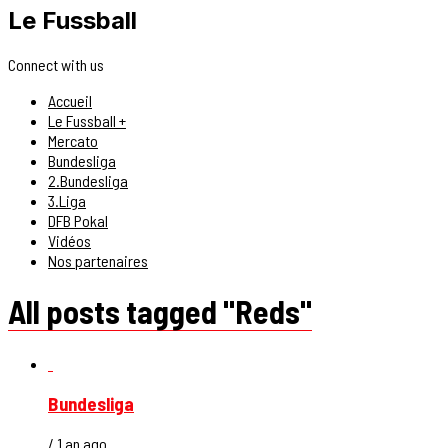
Le Fussball
Connect with us
Accueil
Le Fussball +
Mercato
Bundesliga
2.Bundesliga
3.Liga
DFB Pokal
Vidéos
Nos partenaires
All posts tagged "Reds"
Bundesliga
/ 1 an ago