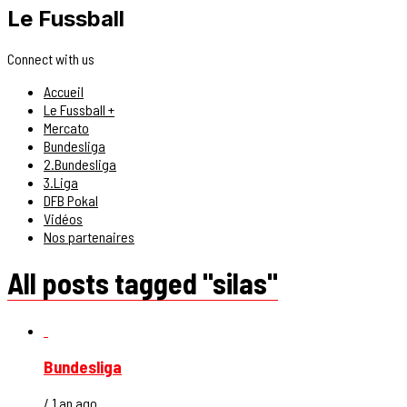
Le Fussball
Connect with us
Accueil
Le Fussball +
Mercato
Bundesliga
2.Bundesliga
3.Liga
DFB Pokal
Vidéos
Nos partenaires
All posts tagged "silas"
Bundesliga
/ 1 an ago