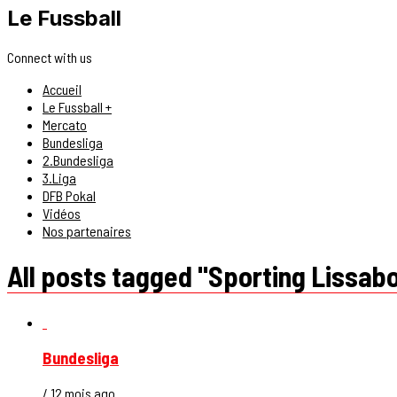
Le Fussball
Connect with us
Accueil
Le Fussball +
Mercato
Bundesliga
2.Bundesliga
3.Liga
DFB Pokal
Vidéos
Nos partenaires
All posts tagged "Sporting Lissab
Bundesliga
/ 12 mois ago