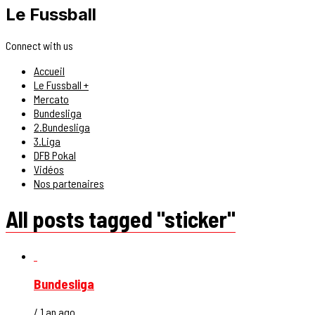
Le Fussball
Connect with us
Accueil
Le Fussball +
Mercato
Bundesliga
2.Bundesliga
3.Liga
DFB Pokal
Vidéos
Nos partenaires
All posts tagged "sticker"
Bundesliga
/ 1 an ago