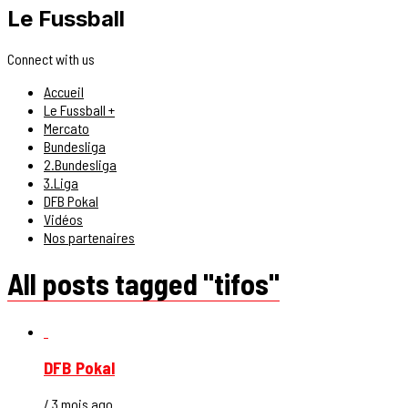
Le Fussball
Connect with us
Accueil
Le Fussball +
Mercato
Bundesliga
2.Bundesliga
3.Liga
DFB Pokal
Vidéos
Nos partenaires
All posts tagged "tifos"
DFB Pokal
/ 3 mois ago