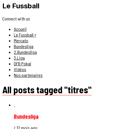
Le Fussball
Connect with us
Accueil
Le Fussball +
Mercato
Bundesliga
2.Bundesliga
3.Liga
DFB Pokal
Vidéos
Nos partenaires
All posts tagged "titres"
Bundesliga
/ 12 mois ago